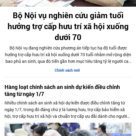
Bộ Nội vụ nghiên cứu giảm tuổi
hưởng trợ cấp hưu trí xã hội xuống
dưới 70
Bộ Nội vụ đang nghiên cứu phương án tiếp tục hạ độ tuổi được
hưởng trợ cấp hưu trí xã hội xuống dưới 70 tuổi nhằm mở rộng diện
bao phủ an sinh, qua đó tiến gần hơn mục tiêu tăng tỷ lệ người cao
tuổi có nguồn thu nhập bảo đảm sau tuổi nghỉ hưu.
Chính sách mới
Hàng loạt chính sách an sinh dự kiến điều chỉnh
tăng từ ngày 1/7
Nhiều chính sách an sinh xã hội dự kiến được điều chỉnh tăng từ
ngày 1/7, trong đó đáng chú ý là lương hưu, trợ cấp bảo hiểm xã
hội, trợ cấp hưu trí xã hội và chuẩn trợ cấp ưu đãi dành cho người
có công. Các đề xuất này được kỳ vọng góp phần mở rộng độ bao
phủ an sinh và nâng mức hỗ trợ cho nhiều nhóm đối tượng thụ