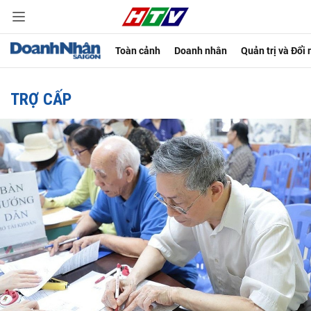
Toàn cảnh
Doanh nhân
Quản trị và Đổi
TRỢ CẤP