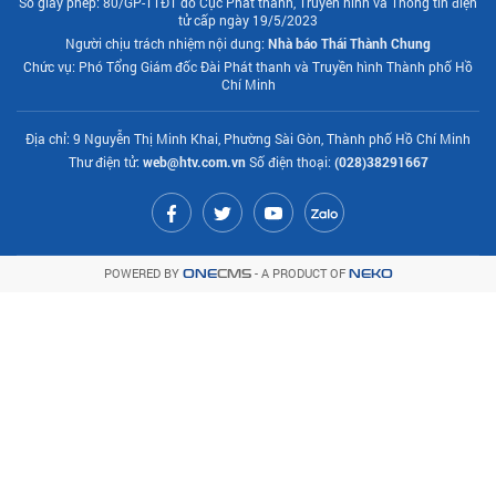
Số giấy phép: 80/GP-TTĐT do Cục Phát thanh, Truyền hình và Thông tin điện
tử cấp ngày 19/5/2023
Người chịu trách nhiệm nội dung:
Nhà báo Thái Thành Chung
Chức vụ: Phó Tổng Giám đốc Đài Phát thanh và Truyền hình Thành phố Hồ
Chí Minh
Địa chỉ: 9 Nguyễn Thị Minh Khai, Phường Sài Gòn, Thành phố Hồ Chí Minh
Thư điện tử:
web@htv.com.vn
Số điện thoại:
(028)38291667
POWERED BY
- A PRODUCT OF
ONE
CMS
NEKO