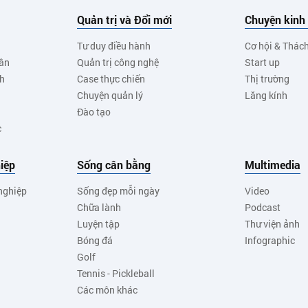
Quản trị và Đổi mới
Chuyện kinh
Tư duy điều hành
Cơ hội & Thác
ân
Quản trị công nghệ
Start up
nh
Case thực chiến
Thị trường
Chuyện quản lý
Lăng kính
Đào tạo
c
iệp
Sống cân bằng
Multimedia
nghiệp
Sống đẹp mỗi ngày
Video
Chữa lành
Podcast
Luyện tập
Thư viện ảnh
Bóng đá
Infographic
Golf
Tennis - Pickleball
Các môn khác