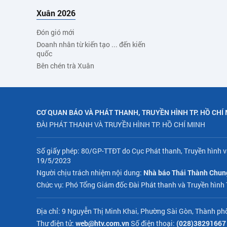
Xuân 2026
Đón gió mới
Doanh nhân từ kiến tạo ... đến kiến
quốc
Bên chén trà Xuân
CƠ QUAN BÁO VÀ PHÁT THANH, TRUYỀN HÌNH TP. HỒ CHÍ
ĐÀI PHÁT THANH VÀ TRUYỀN HÌNH TP. HỒ CHÍ MINH
Số giấy phép: 80/GP-TTĐT do Cục Phát thanh, Truyền hình v
19/5/2023
Người chịu trách nhiệm nội dung:
Nhà báo Thái Thành Chun
Chức vụ: Phó Tổng Giám đốc Đài Phát thanh và Truyền hình
Địa chỉ: 9 Nguyễn Thị Minh Khai, Phường Sài Gòn, Thành ph
Thư điện tử:
web@htv.com.vn
Số điện thoại:
(028)38291667