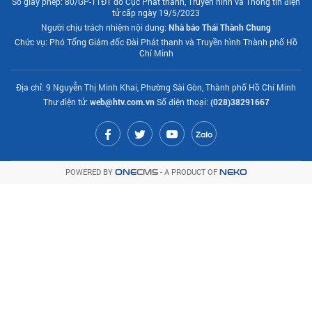
Số giấy phép: 80/GP-TTĐT do Cục Phát thanh, Truyền hình và Thông tin điện
tử cấp ngày 19/5/2023
Người chịu trách nhiệm nội dung:
Nhà báo Thái Thành Chung
Chức vụ: Phó Tổng Giám đốc Đài Phát thanh và Truyền hình Thành phố Hồ
Chí Minh
Địa chỉ: 9 Nguyễn Thị Minh Khai, Phường Sài Gòn, Thành phố Hồ Chí Minh
Thư điện tử:
web@htv.com.vn
Số điện thoại:
(028)38291667
POWERED BY
- A PRODUCT OF
ONE
CMS
NEKO