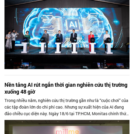
Nền tảng AI rút ngắn thời gian nghiên cứu thị trường
xuống 48 giờ
Trong nhiều năm, nghiên cứu thị trường gần như là “cuộc chơi” của
các tập đoàn lớn do chi phí cao. Nhưng sự xuất hiện của AI đang
đảo chiều cục diện này. Ngày 18/6 tại TP.HCM, Monitas chính thức
ra mắt nền tảng nghiên cứu thị trường ứng dụng AI mang tên
MillMe, hướng tới rút ngắn thời gian và hạ thấp rào cản tiếp cận
cho doanh nghiệp.