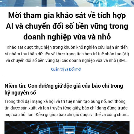
Mời tham gia khảo sát về tích hợp
AI và chuyển đổi số bền vững trong
doanh nghiệp vừa và nhỏ
Khảo sát được thực hiện trong khuôn khổ nghiên cứu luận án tiến
sĩ nhằm thu thập dữ liệu về thực trạng tích hợp trí tuệ nhân tạo (AI)
và chuyển đổi số bền vững tại các doanh nghiệp vừa và nhỏ (SME)
ở Việt Nam. Kết quả nghiên cứu kỳ vọng sẽ góp phần đề xuất các
Quản trị và Đổi mới
giải pháp thúc đẩy ứng dụng AI và nâng cao năng lực cạnh tranh
của doanh nghiệp.
Niềm tin: Con đường giữ độc giả của báo chí trong
kỷ nguyên số
Trong thời đại mạng xã hội và trí tuệ nhân tạo bùng nổ, nơi thông
tin được sản xuất và lan truyền từng giây, báo chí đang đứng trước
một câu hỏi lớn: Điều gì giúp báo chí giữ được vị thế và công chúng
của mình?