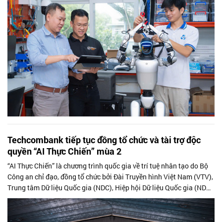
Techcombank tiếp tục đồng tổ chức và tài trợ độc
quyền “AI Thực Chiến” mùa 2
“AI Thực Chiến” là chương trình quốc gia về trí tuệ nhân tạo do Bộ
Công an chỉ đạo, đồng tổ chức bởi Đài Truyền hình Việt Nam (VTV),
Trung tâm Dữ liệu Quốc gia (NDC), Hiệp hội Dữ liệu Quốc gia (NDA)
cùng Ngân hàng TMCP Kỹ Thương Việt Nam (Techcombank), nhằm
tìm kiếm, phát hiện và bồi dưỡng nhân tài AI cho đất nước, kiến tạo
sức mạnh giúp Việt Nam vươn tầm trong kỷ nguyên mới.