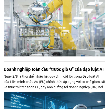
Doanh nghiệp toàn cầu “trước giờ G” của đạo luật AI
Ngày 2/8 là thời điểm hầu hết quy định cốt lõi trong Đạo luật AI
của Liên minh châu Âu (EU) chính thức áp dụng với cơ chế giám sát
và thực thi trên toàn EU, gây ảnh hưởng tới doanh nghiệp (DN) nơi
đây và thế giới. Như cách Quy định Bảo vệ Dữ liệu chung (GDPR)
từng thay đổi cách DN toàn cầu quản lý dữ liệu cá nhân, Đạo luật
được dự báo sẽ trở thành chuẩn mực quốc tế mới trong quản trị AI.