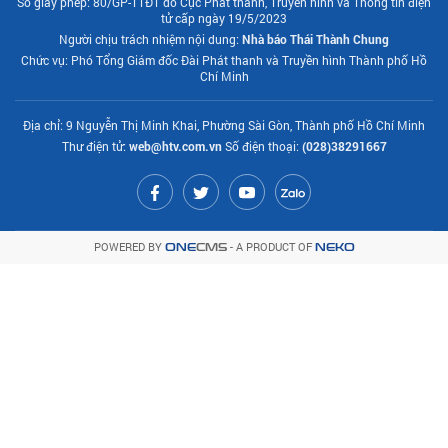
Số giấy phép: 80/GP-TTĐT do Cục Phát thanh, Truyền hình và Thông tin điện
tử cấp ngày 19/5/2023
Người chịu trách nhiệm nội dung:
Nhà báo Thái Thành Chung
Chức vụ: Phó Tổng Giám đốc Đài Phát thanh và Truyền hình Thành phố Hồ
Chí Minh
Địa chỉ: 9 Nguyễn Thị Minh Khai, Phường Sài Gòn, Thành phố Hồ Chí Minh
Thư điện tử:
web@htv.com.vn
Số điện thoại:
(028)38291667
POWERED BY
- A PRODUCT OF
ONE
CMS
NEKO