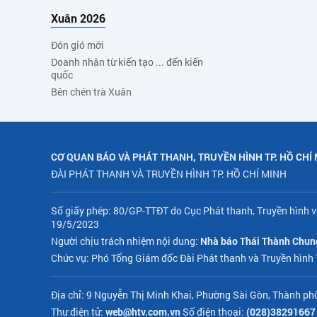
Xuân 2026
Đón gió mới
Doanh nhân từ kiến tạo ... đến kiến
quốc
Bên chén trà Xuân
CƠ QUAN BÁO VÀ PHÁT THANH, TRUYỀN HÌNH TP. HỒ CHÍ
ĐÀI PHÁT THANH VÀ TRUYỀN HÌNH TP. HỒ CHÍ MINH
Số giấy phép: 80/GP-TTĐT do Cục Phát thanh, Truyền hình v
19/5/2023
Người chịu trách nhiệm nội dung:
Nhà báo Thái Thành Chun
Chức vụ: Phó Tổng Giám đốc Đài Phát thanh và Truyền hình
Địa chỉ: 9 Nguyễn Thị Minh Khai, Phường Sài Gòn, Thành ph
Thư điện tử:
web@htv.com.vn
Số điện thoại:
(028)38291667