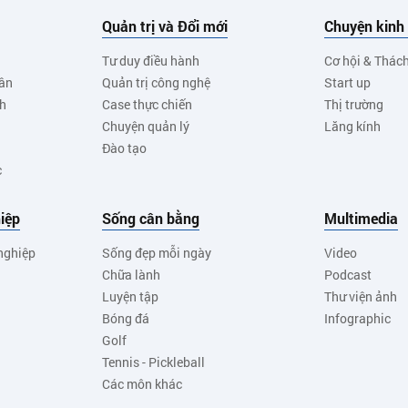
Quản trị và Đổi mới
Chuyện kinh
Tư duy điều hành
Cơ hội & Thác
ân
Quản trị công nghệ
Start up
nh
Case thực chiến
Thị trường
Chuyện quản lý
Lăng kính
Đào tạo
c
iệp
Sống cân bằng
Multimedia
nghiệp
Sống đẹp mỗi ngày
Video
Chữa lành
Podcast
Luyện tập
Thư viện ảnh
Bóng đá
Infographic
Golf
Tennis - Pickleball
Các môn khác