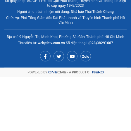
Số giấy phép: 80/GP-TTĐT do Cục Phát thanh, Truyền hình và Thông tin điện
tử cấp ngày 19/5/2023
Người chịu trách nhiệm nội dung:
Nhà báo Thái Thành Chung
Chức vụ: Phó Tổng Giám đốc Đài Phát thanh và Truyền hình Thành phố Hồ
Chí Minh
Địa chỉ: 9 Nguyễn Thị Minh Khai, Phường Sài Gòn, Thành phố Hồ Chí Minh
Thư điện tử:
web@htv.com.vn
Số điện thoại:
(028)38291667
POWERED BY
- A PRODUCT OF
ONE
CMS
NEKO