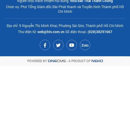
Người chịu trách nhiệm nội dung:
Nhà báo Thái Thành Chung
Chức vụ: Phó Tổng Giám đốc Đài Phát thanh và Truyền hình Thành phố Hồ
Chí Minh
Địa chỉ: 9 Nguyễn Thị Minh Khai, Phường Sài Gòn, Thành phố Hồ Chí Minh
Thư điện tử:
web@htv.com.vn
Số điện thoại:
(028)38291667
POWERED BY
- A PRODUCT OF
ONE
CMS
NEKO