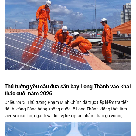
Thủ tướng yêu cầu đưa sân bay Long Thành vào khai
thác cuối năm 2026
Chiều 29/3, Thủ tướng Phạm Minh Chính đã trực tiếp kiểm tra tiến
độ thi công Cảng hàng không quốc tế Long Thành, đồng thời làm
việc với các bộ, ngành và đơn vị liên quan nhằm tháo gỡ vướng
mắc, thúc đẩy triển khai dự án. Yêu cầu trọng tâm được người đứng
đầu Chính phủ nhấn mạnh là phải hoàn thành xây dựng để đưa sân
bay vào khai thác thương mại trong quý IV/2026.