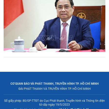
CƠ QUAN BÁO VÀ PHÁT THANH, TRUYỀN HÌNH TP. HỒ CHÍ MINH
ĐÀI PHÁT THANH VÀ TRUYỀN HÌNH TP. HỒ CHÍ MINH
Số giấy phép: 80/GP-TTĐT do Cục Phát thanh, Truyền hình và Thông tin điện
tử cấp ngày 19/5/2023