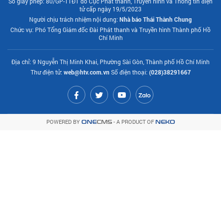
Số giấy phép: 80/GP-TTĐT do Cục Phát thanh, Truyền hình và Thông tin điện
tử cấp ngày 19/5/2023
Người chịu trách nhiệm nội dung:
Nhà báo Thái Thành Chung
Chức vụ: Phó Tổng Giám đốc Đài Phát thanh và Truyền hình Thành phố Hồ
Chí Minh
Địa chỉ: 9 Nguyễn Thị Minh Khai, Phường Sài Gòn, Thành phố Hồ Chí Minh
Thư điện tử:
web@htv.com.vn
Số điện thoại:
(028)38291667
POWERED BY
- A PRODUCT OF
ONE
CMS
NEKO