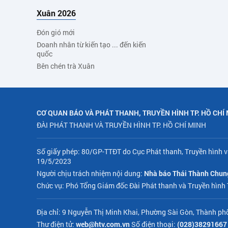
Xuân 2026
Đón gió mới
Doanh nhân từ kiến tạo ... đến kiến
quốc
Bên chén trà Xuân
CƠ QUAN BÁO VÀ PHÁT THANH, TRUYỀN HÌNH TP. HỒ CHÍ
ĐÀI PHÁT THANH VÀ TRUYỀN HÌNH TP. HỒ CHÍ MINH
Số giấy phép: 80/GP-TTĐT do Cục Phát thanh, Truyền hình v
19/5/2023
Người chịu trách nhiệm nội dung:
Nhà báo Thái Thành Chun
Chức vụ: Phó Tổng Giám đốc Đài Phát thanh và Truyền hình
Địa chỉ: 9 Nguyễn Thị Minh Khai, Phường Sài Gòn, Thành ph
Thư điện tử:
web@htv.com.vn
Số điện thoại:
(028)38291667