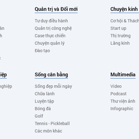
Quản trị và Đổi mới
Chuyện kinh
Tư duy điều hành
Cơ hội & Thác
ân
Quản trị công nghệ
Start up
nh
Case thực chiến
Thị trường
Chuyện quản lý
Lăng kính
Đào tạo
c
iệp
Sống cân bằng
Multimedia
nghiệp
Sống đẹp mỗi ngày
Video
Chữa lành
Podcast
Luyện tập
Thư viện ảnh
Bóng đá
Infographic
Golf
Tennis - Pickleball
Các môn khác