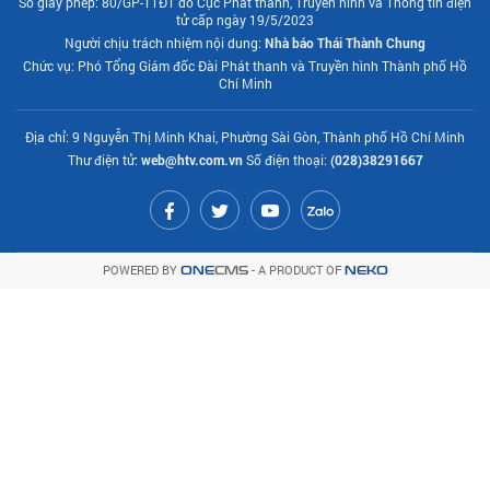
Số giấy phép: 80/GP-TTĐT do Cục Phát thanh, Truyền hình và Thông tin điện
tử cấp ngày 19/5/2023
Người chịu trách nhiệm nội dung:
Nhà báo Thái Thành Chung
Chức vụ: Phó Tổng Giám đốc Đài Phát thanh và Truyền hình Thành phố Hồ
Chí Minh
Địa chỉ: 9 Nguyễn Thị Minh Khai, Phường Sài Gòn, Thành phố Hồ Chí Minh
Thư điện tử:
web@htv.com.vn
Số điện thoại:
(028)38291667
POWERED BY
- A PRODUCT OF
ONE
CMS
NEKO