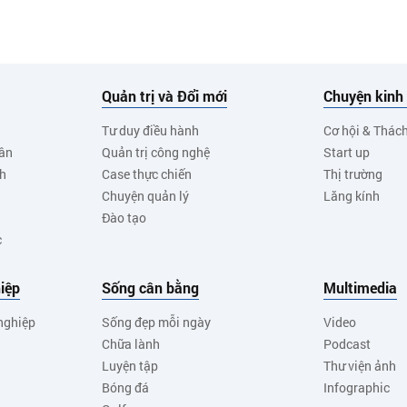
Quản trị và Đổi mới
Chuyện kinh
Tư duy điều hành
Cơ hội & Thác
ân
Quản trị công nghệ
Start up
nh
Case thực chiến
Thị trường
Chuyện quản lý
Lăng kính
Đào tạo
c
iệp
Sống cân bằng
Multimedia
nghiệp
Sống đẹp mỗi ngày
Video
Chữa lành
Podcast
Luyện tập
Thư viện ảnh
Bóng đá
Infographic