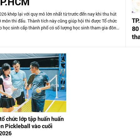
TP.HCM
6 khép lại với quy mô lớn nhất từ trước đến nay khi thu hút
TP
0 môn thi đấu. Thành tích này cũng giúp hội thi được Tổ chức
80
hao học sinh cấp thành phố có số lượng học sinh tham gia đông
ệt Nam".
th
ổ chức lớp tập huấn huấn
ên Pickleball vào cuối
/2026