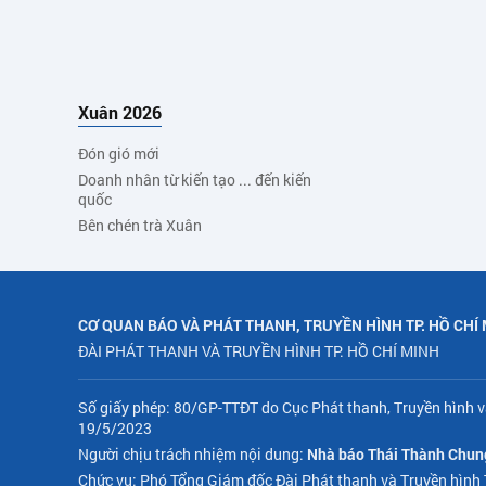
Xuân 2026
Đón gió mới
Doanh nhân từ kiến tạo ... đến kiến
quốc
Bên chén trà Xuân
CƠ QUAN BÁO VÀ PHÁT THANH, TRUYỀN HÌNH TP. HỒ CHÍ
ĐÀI PHÁT THANH VÀ TRUYỀN HÌNH TP. HỒ CHÍ MINH
Số giấy phép: 80/GP-TTĐT do Cục Phát thanh, Truyền hình v
19/5/2023
Người chịu trách nhiệm nội dung:
Nhà báo Thái Thành Chun
Chức vụ: Phó Tổng Giám đốc Đài Phát thanh và Truyền hình