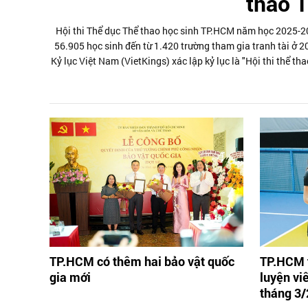
thao 
Hội thi Thể dục Thể thao học sinh TP.HCM năm học 2025-202
56.905 học sinh đến từ 1.420 trường tham gia tranh tài ở 2
Kỷ lục Việt Nam (VietKings) xác lập kỷ lục là "Hội thi thể t
nhất Vi
TP.HCM có thêm hai bảo vật quốc
TP.HCM t
gia mới
luyện vi
tháng 3