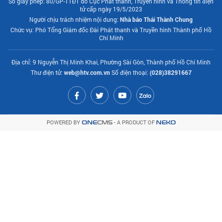
Số giấy phép: 80/GP-TTĐT do Cục Phát thanh, Truyền hình và Thông tin điện
tử cấp ngày 19/5/2023
Người chịu trách nhiệm nội dung:
Nhà báo Thái Thành Chung
Chức vụ: Phó Tổng Giám đốc Đài Phát thanh và Truyền hình Thành phố Hồ
Chí Minh
Địa chỉ: 9 Nguyễn Thị Minh Khai, Phường Sài Gòn, Thành phố Hồ Chí Minh
Thư điện tử:
web@htv.com.vn
Số điện thoại:
(028)38291667
POWERED BY
- A PRODUCT OF
ONE
CMS
NEKO