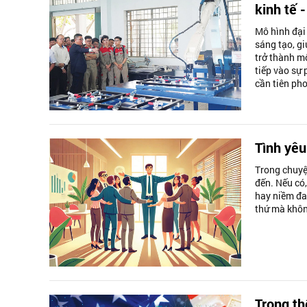
kinh tế 
Mô hình đại 
sáng tạo, g
trở thành m
tiếp vào sự 
cần tiên pho
Tình yêu
Trong chuyệ
đến. Nếu có
hay niềm đa
thứ mà khôn
Trong th