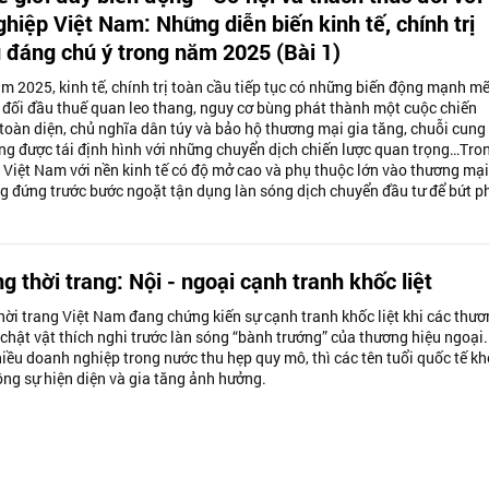
hiệp Việt Nam: Những diễn biến kinh tế, chính trị
 đáng chú ý trong năm 2025 (Bài 1)
m 2025, kinh tế, chính trị toàn cầu tiếp tục có những biến động mạnh mẽ
đối đầu thuế quan leo thang, nguy cơ bùng phát thành một cuộc chiến
toàn diện, chủ nghĩa dân túy và bảo hộ thương mại gia tăng, chuỗi cung
ng được tái định hình với những chuyển dịch chiến lược quan trọng…Tro
, Việt Nam với nền kinh tế có độ mở cao và phụ thuộc lớn vào thương mại
ng đứng trước bước ngoặt tận dụng làn sóng dịch chuyển đầu tư để bứt p
ng thời trang: Nội - ngoại cạnh tranh khốc liệt
hời trang Việt Nam đang chứng kiến sự cạnh tranh khốc liệt khi các thư
 chật vật thích nghi trước làn sóng “bành trướng” của thương hiệu ngoại.
hiều doanh nghiệp trong nước thu hẹp quy mô, thì các tên tuổi quốc tế k
ng sự hiện diện và gia tăng ảnh hưởng.