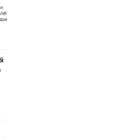
ân
Việt
 qua
ối
h