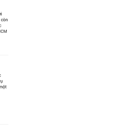
ới
à còn
c
.HCM
c
vụ
 một