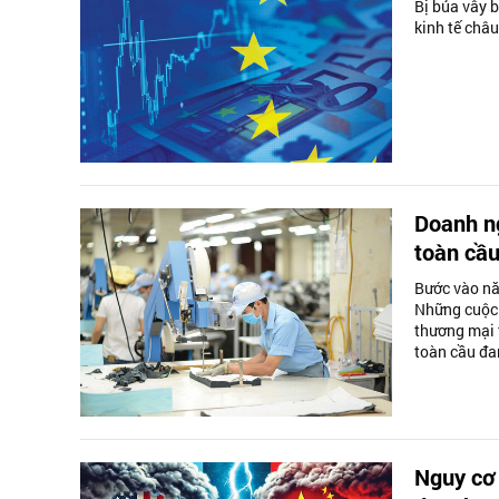
Bị bủa vây b
kinh tế châu
Doanh ng
toàn cầu
Bước vào nă
Những cuộc 
thương mại 
toàn cầu đa
Nguy cơ 