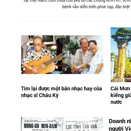
Tại Việt Nam, cúm mùa chủ yếu do các chủng A/H1N1, A/H3N
bệnh vẫn diễn biến phức tạp, đặc biệt 
Tìm lại được một bản nhạc hay của
Cái Mơn 
nhạc sĩ Châu Kỳ
kiểng gi
nước
Doanh n
người Vi