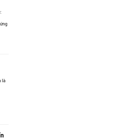
:
 ứng
 là
ển