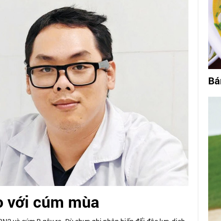
Bá
o với cúm mùa