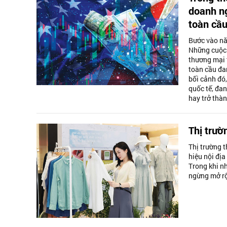
doanh ng
toàn cầu
Bước vào nă
Những cuộc 
thương mại 
toàn cầu đa
bối cảnh đó
quốc tế, đa
hay trở thàn
Thị trườ
Thị trường t
hiệu nội địa
Trong khi n
ngừng mở rộ