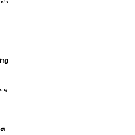
i nền
ứng
:
 ứng
ới