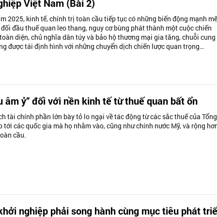
hiệp Việt Nam (Bài 2)
m 2025, kinh tế, chính trị toàn cầu tiếp tục có những biến động mạnh mẽ
đối đầu thuế quan leo thang, nguy cơ bùng phát thành một cuộc chiến
toàn diện, chủ nghĩa dân túy và bảo hộ thương mại gia tăng, chuỗi cung
ng được tái định hình với những chuyển dịch chiến lược quan trọng…
 âm ỷ” đối với nền kinh tế từ thuế quan bất ổn
ch tài chính phần lớn bày tỏ lo ngại về tác động từ các sắc thuế của Tổng
 tới các quốc gia mà họ nhắm vào, cũng như chính nước Mỹ, và rộng hơn
toàn cầu.
khởi nghiệp phải song hành cùng mục tiêu phát tri