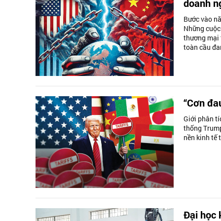
doanh ng
Bước vào nă
Những cuộc 
thương mại 
toàn cầu đa
“Cơn đau
Giới phân tí
thống Trump
nền kinh tế 
Đại học 