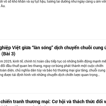
ởi vô số khó khăn và sự tụt hậu, tương lai dường như ngày càng u ám vớ
 Âu.
hiệp Việt giữa “làn sóng” dịch chuyển chuỗi cung 
 (Bài 3)
m 2025, kinh tế, chính trị toàn cầu tiếp tục có những biến động mạnh mẽ
đối đầu thuế quan leo thang, nguy cơ bùng phát thành một cuộc chiến
toàn diện, chủ nghĩa dân túy và bảo hộ thương mại gia tăng, chuỗi cung
ng được tái định hình với những chuyển dịch chiến lược quan trọng…
chiến tranh thương mại: Cơ hội và thách thức đối v