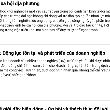
- xã hội địa phương
học khởi nghiệp là một yêu cầu tất yếu trong bối cảnh nền kinh tế đổi m
iúp các trường đại học không chỉ đóng vai trò đào tạo nguồn nhân lực m
ột trung tâm nghiên cứu ứng dụng, chuyển giao công nghệ, góp phần trự
phát triển kinh tế - xã hội của địa phương. Với vai trò đầu tàu kinh tế, TP
ng trong việc triển khai mô hình này để duy trì lợi thế cạnh tranh.
: Động lực tồn tại và phát triển của doanh nghiệp
n kinh doanh của nhiều doanh nghiệp (DN), từ “tình yêu” ít khi được nhắ
, đó thường chỉ là tình cảm dành cho khách hàng, sự tận tâm trong dịch 
m mê công việc. Tuy nhiên, dưới góc nhìn nhân quả, không thể chỉ "yêu"
g “yêu” những thứ khác…
ế giới đầy biến động - Cơ hội và thách thức đối với