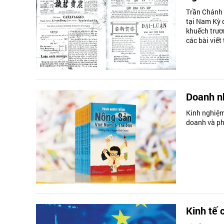
Trần Chánh 
tại Nam Kỳ 
khuếch trươ
các bài viết
Doanh nh
Kinh nghiệm,
doanh và ph
Kinh tế 