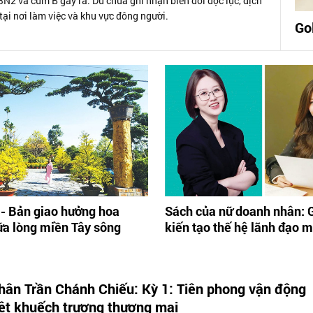
2 và cúm B gây ra. Dù chưa ghi nhận biến đổi độc lực, dịch
tại nơi làm việc và khu vực đông người.
Go
- Bản giao hưởng hoa
Sách của nữ doanh nhân: 
ữa lòng miền Tây sông
kiến tạo thế hệ lãnh đạo m
hân Trần Chánh Chiếu: Kỳ 1: Tiên phong vận động
ệt khuếch trương thương mại