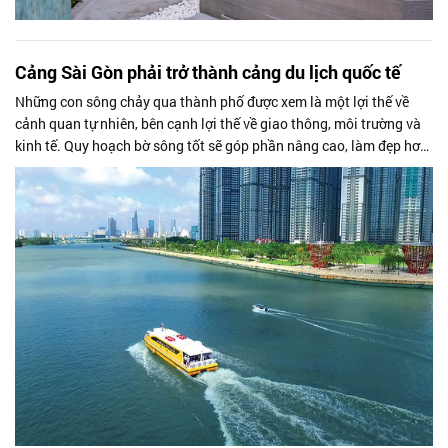
Cảng Sài Gòn phải trở thành cảng du lịch quốc tế
Những con sông chảy qua thành phố được xem là một lợi thế về
cảnh quan tự nhiên, bên cạnh lợi thế về giao thông, môi trường và
kinh tế. Quy hoạch bờ sông tốt sẽ góp phần nâng cao, làm đẹp hơn
cho cảnh quan và tạo điều kiện cho mọi người hưởng thụ giá trị văn
hóa ở đôi bờ là trách nhiệm của chính quyền.