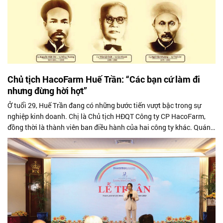
Chủ tịch HacoFarm Huế Trần: “Các bạn cứ làm đi
nhưng đừng hời hợt”
Ở tuổi 29, Huế Trần đang có những bước tiến vượt bậc trong sự
nghiệp kinh doanh. Chị là Chủ tịch HĐQT Công ty CP HacoFarm,
đồng thời là thành viên ban điều hành của hai công ty khác. Quán
quân Giải thưởng Tài năng Lương Văn Can năm 2017 đã không
phụ sự tin tưởng, kỳ vọng của các mentor, ban giám khảo ngày nào.