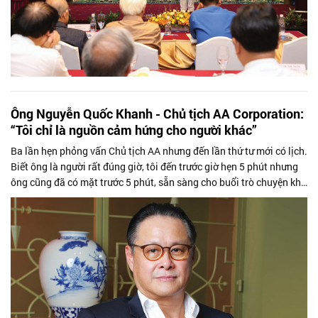
Ông Nguyễn Quốc Khanh - Chủ tịch AA Corporation:
“Tôi chỉ là nguồn cảm hứng cho người khác”
Ba lần hẹn phỏng vấn Chủ tịch AA nhưng đến lần thứ tư mới có lịch.
Biết ông là người rất đúng giờ, tôi đến trước giờ hẹn 5 phút nhưng
ông cũng đã có mặt trước 5 phút, sẵn sàng cho buổi trò chuyện khá
thân tình với cả trà và bánh. Ông nói: “Mình có hơn nửa tiếng
chuyện trò và tôi không muốn nói về cá nhân, chỉ nói những vấn đề
của ngành công nghiệp gỗ Việt Nam”.