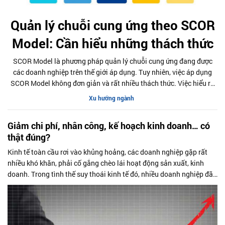
Quản lý chuỗi cung ứng theo SCOR
Model: Cần hiểu những thách thức
SCOR Model là phương pháp quản lý chuỗi cung ứng đang được
các doanh nghiệp trên thế giới áp dụng. Tuy nhiên, việc áp dụng
SCOR Model không đơn giản và rất nhiều thách thức. Việc hiểu rõ
SCOR Model, từ nguyên tắc cơ bản đến cách áp dụng vào thực tế,
Xu hướng ngành
cũng như việc nhìn nhận hạn chế và vấn đề có thể gặp phải sẽ giúp
doanh nghiệp có thể tận dụng tối đa lợi ích mà mô hình này mang
Giảm chi phí, nhân công, kế hoạch kinh doanh… có
lại.
thật đúng?
Kinh tế toàn cầu rơi vào khủng hoảng, các doanh nghiệp gặp rất
nhiều khó khăn, phải cố gắng chèo lái hoạt động sản xuất, kinh
doanh. Trong tình thế suy thoái kinh tế đó, nhiều doanh nghiệp đã
phải cắt giảm chi phí (cắt giảm nguồn nhân công và một số khoản
chi phí không cần thiết) và thu hẹp các kế hoạch, dự định kinh
doanh. Xin hỏi chuyên gia, cách làm như vậy có đúng và phù hợp?