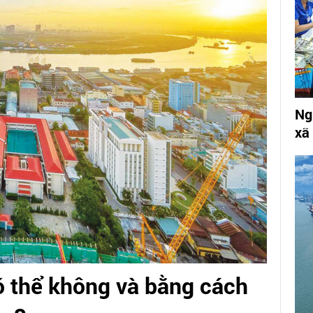
Ng
xã
ó thể không và bằng cách