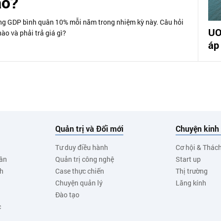
ào?
ởng GDP bình quân 10% mỗi năm trong nhiệm kỳ này. Câu hỏi
UO
ào và phải trả giá gì?
áp
Quản trị và Đổi mới
Chuyện kinh
Tư duy điều hành
Cơ hội & Thác
ân
Quản trị công nghệ
Start up
nh
Case thực chiến
Thị trường
Chuyện quản lý
Lăng kính
Đào tạo
c