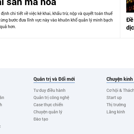
ài sản mã hóa
nh chi tiết về việc kê khai, khấu trừ, nộp và quyết toán thuế
Đề
ó từng bước đưa lĩnh vực này vào khuôn khổ quản lý minh bạch
dị
 quả hơn.
Quản trị và Đổi mới
Chuyện kinh
Tư duy điều hành
Cơ hội & Thác
ân
Quản trị công nghệ
Start up
nh
Case thực chiến
Thị trường
Chuyện quản lý
Lăng kính
Đào tạo
c