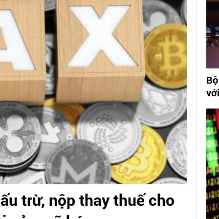
Bộ
vớ
ấu trừ, nộp thay thuế cho