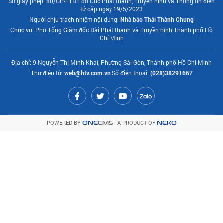
Số giấy phép: 80/GP-TTĐT do Cục Phát thanh, Truyền hình và Thông tin điện
tử cấp ngày 19/5/2023
Người chịu trách nhiệm nội dung:
Nhà báo Thái Thành Chung
Chức vụ: Phó Tổng Giám đốc Đài Phát thanh và Truyền hình Thành phố Hồ
Chí Minh
Địa chỉ: 9 Nguyễn Thị Minh Khai, Phường Sài Gòn, Thành phố Hồ Chí Minh
Thư điện tử:
web@htv.com.vn
Số điện thoại:
(028)38291667
POWERED BY
- A PRODUCT OF
ONE
CMS
NEKO