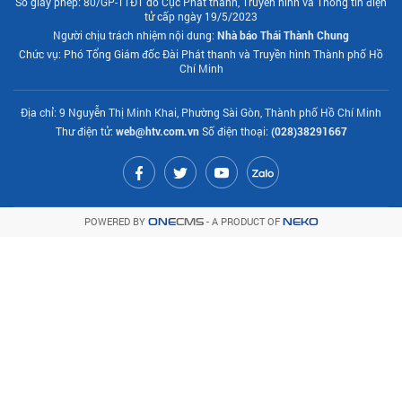
Số giấy phép: 80/GP-TTĐT do Cục Phát thanh, Truyền hình và Thông tin điện
tử cấp ngày 19/5/2023
Người chịu trách nhiệm nội dung:
Nhà báo Thái Thành Chung
Chức vụ: Phó Tổng Giám đốc Đài Phát thanh và Truyền hình Thành phố Hồ
Chí Minh
Địa chỉ: 9 Nguyễn Thị Minh Khai, Phường Sài Gòn, Thành phố Hồ Chí Minh
Thư điện tử:
web@htv.com.vn
Số điện thoại:
(028)38291667
POWERED BY
- A PRODUCT OF
ONE
CMS
NEKO