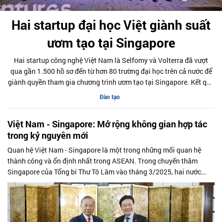
Hai startup đại học Việt giành suất
ươm tạo tại Singapore
Hai startup công nghệ Việt Nam là Selfomy và Volterra đã vượt
qua gần 1.500 hồ sơ đến từ hơn 80 trường đại học trên cả nước để
giành quyền tham gia chương trình ươm tạo tại Singapore. Kết quả
này được công bố tại sự kiện UniVentures - Global Launch Day
Đào tạo
2026, diễn ra ngày 25/6 tại TP.HCM.
Việt Nam - Singapore: Mở rộng không gian hợp tác
trong kỷ nguyên mới
Quan hệ Việt Nam - Singapore là một trong những mối quan hệ
thành công và ổn định nhất trong ASEAN. Trong chuyến thăm
Singapore của Tổng bí Thư Tô Lâm vào tháng 3/2025, hai nước
nâng cấp quan hệ lên Đối tác Chiến lược Toàn diện, cấp độ hợp tác
cao nhất trong hệ thống quan hệ đối ngoại của Việt Nam.