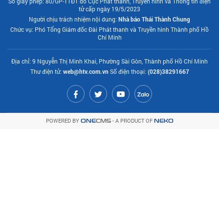
Số giấy phép: 80/GP-TTĐT do Cục Phát thanh, Truyền hình và Thông tin điện
tử cấp ngày 19/5/2023
Người chịu trách nhiệm nội dung:
Nhà báo Thái Thành Chung
Chức vụ: Phó Tổng Giám đốc Đài Phát thanh và Truyền hình Thành phố Hồ
Chí Minh
Địa chỉ: 9 Nguyễn Thị Minh Khai, Phường Sài Gòn, Thành phố Hồ Chí Minh
Thư điện tử:
web@htv.com.vn
Số điện thoại:
(028)38291667
POWERED BY
- A PRODUCT OF
ONE
CMS
NEKO