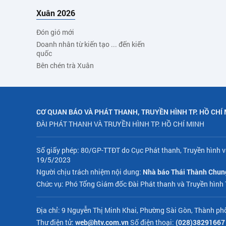
Xuân 2026
Đón gió mới
Doanh nhân từ kiến tạo ... đến kiến
quốc
Bên chén trà Xuân
CƠ QUAN BÁO VÀ PHÁT THANH, TRUYỀN HÌNH TP. HỒ CHÍ
ĐÀI PHÁT THANH VÀ TRUYỀN HÌNH TP. HỒ CHÍ MINH
Số giấy phép: 80/GP-TTĐT do Cục Phát thanh, Truyền hình v
19/5/2023
Người chịu trách nhiệm nội dung:
Nhà báo Thái Thành Chun
Chức vụ: Phó Tổng Giám đốc Đài Phát thanh và Truyền hình
Địa chỉ: 9 Nguyễn Thị Minh Khai, Phường Sài Gòn, Thành ph
Thư điện tử:
web@htv.com.vn
Số điện thoại:
(028)38291667