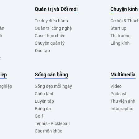
Quản trị và Đổi mới
Chuyện kinh
Tư duy điều hành
Cơ hội & Thác
ân
Quản trị công nghệ
Start up
nh
Case thực chiến
Thị trường
Chuyện quản lý
Lăng kính
Đào tạo
c
iệp
Sống cân bằng
Multimedia
nghiệp
Sống đẹp mỗi ngày
Video
Chữa lành
Podcast
Luyện tập
Thư viện ảnh
Bóng đá
Infographic
Golf
Tennis - Pickleball
Các môn khác