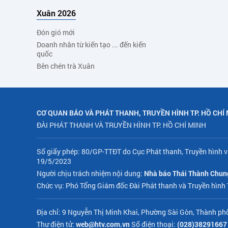
Xuân 2026
Đón gió mới
Doanh nhân từ kiến tạo ... đến kiến
quốc
Bên chén trà Xuân
CƠ QUAN BÁO VÀ PHÁT THANH, TRUYỀN HÌNH TP. HỒ CHÍ
ĐÀI PHÁT THANH VÀ TRUYỀN HÌNH TP. HỒ CHÍ MINH
Số giấy phép: 80/GP-TTĐT do Cục Phát thanh, Truyền hình v
19/5/2023
Người chịu trách nhiệm nội dung:
Nhà báo Thái Thành Chun
Chức vụ: Phó Tổng Giám đốc Đài Phát thanh và Truyền hình
Địa chỉ: 9 Nguyễn Thị Minh Khai, Phường Sài Gòn, Thành ph
Thư điện tử:
web@htv.com.vn
Số điện thoại:
(028)38291667