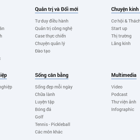
Quản trị và Đổi mới
Chuyện kinh
Tư duy điều hành
Cơ hội & Thác
ân
Quản trị công nghệ
Start up
nh
Case thực chiến
Thị trường
Chuyện quản lý
Lăng kính
Đào tạo
c
iệp
Sống cân bằng
Multimedia
nghiệp
Sống đẹp mỗi ngày
Video
Chữa lành
Podcast
Luyện tập
Thư viện ảnh
Bóng đá
Infographic
Golf
Tennis - Pickleball
Các môn khác