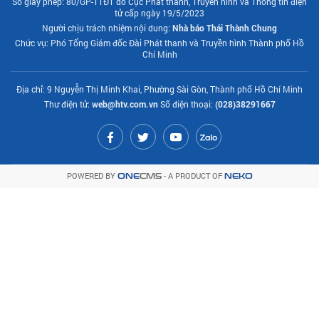
Số giấy phép: 80/GP-TTĐT do Cục Phát thanh, Truyền hình và Thông tin điện
tử cấp ngày 19/5/2023
Người chịu trách nhiệm nội dung:
Nhà báo Thái Thành Chung
Chức vụ: Phó Tổng Giám đốc Đài Phát thanh và Truyền hình Thành phố Hồ
Chí Minh
Địa chỉ: 9 Nguyễn Thị Minh Khai, Phường Sài Gòn, Thành phố Hồ Chí Minh
Thư điện tử:
web@htv.com.vn
Số điện thoại:
(028)38291667
POWERED BY
- A PRODUCT OF
ONE
CMS
NEKO