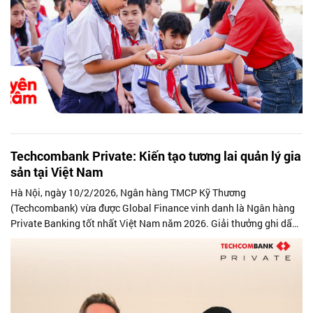
Techcombank Private: Kiến tạo tương lai quản lý gia
sản tại Việt Nam
Hà Nội, ngày 10/2/2026, Ngân hàng TMCP Kỹ Thương
(Techcombank) vừa được Global Finance vinh danh là Ngân hàng
Private Banking tốt nhất Việt Nam năm 2026. Giải thưởng ghi dấu
bước tiến mới của Techcombank trong lĩnh vực quản lý gia sản,
giữa bối cảnh thị trường trong nước đang tăng trưởng mạnh mẽ
cùng sự gia tăng nhanh chóng của tầng lớp khách hàng giàu, và
siêu giàu mới.