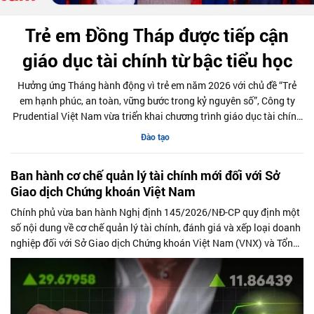
Trẻ em Đồng Tháp được tiếp cận
giáo dục tài chính từ bậc tiểu học
Hưởng ứng Tháng hành động vì trẻ em năm 2026 với chủ đề “Trẻ
em hạnh phúc, an toàn, vững bước trong kỷ nguyên số”, Công ty
Prudential Việt Nam vừa triển khai chương trình giáo dục tài chính
Cha-Ching tại Trường Tiểu học Xuân Đông, tỉnh Đồng Tháp.
Đào tạo
Ban hành cơ chế quản lý tài chính mới đối với Sở
Giao dịch Chứng khoán Việt Nam
Chính phủ vừa ban hành Nghị định 145/2026/NĐ-CP quy định một
số nội dung về cơ chế quản lý tài chính, đánh giá và xếp loại doanh
nghiệp đối với Sở Giao dịch Chứng khoán Việt Nam (VNX) và Tổng
công ty Lưu ký và Bù trừ chứng khoán Việt Nam (VSDC). Nghị định
có hiệu lực từ ngày 22/6/2026 và áp dụng từ năm tài chính 2026.