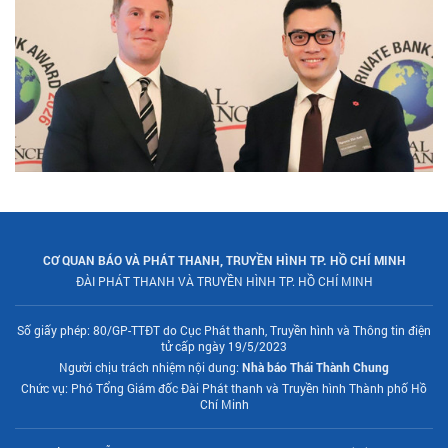
CƠ QUAN BÁO VÀ PHÁT THANH, TRUYỀN HÌNH TP. HỒ CHÍ MINH
ĐÀI PHÁT THANH VÀ TRUYỀN HÌNH TP. HỒ CHÍ MINH
Số giấy phép: 80/GP-TTĐT do Cục Phát thanh, Truyền hình và Thông tin điện
tử cấp ngày 19/5/2023
Người chịu trách nhiệm nội dung:
Nhà báo Thái Thành Chung
Chức vụ: Phó Tổng Giám đốc Đài Phát thanh và Truyền hình Thành phố Hồ
Chí Minh