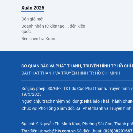
Xuân 2026
Đón gió mới
Doanh nhân từ kiến tạo ... đến kiến
quốc
Bên chén trà Xuân
CƠ QUAN BÁO VÀ PHÁT THANH, TRUYỀN HÌNH TP. HỒ CHÍ
ĐÀI PHÁT THANH VÀ TRUYỀN HÌNH TP. HỒ CHÍ MINH
Số giấy phép: 80/GP-TTĐT do Cục Phát thanh, Truyền hình v
19/5/2023
Người chịu trách nhiệm nội dung:
Nhà báo Thái Thành Chun
Chức vụ: Phó Tổng Giám đốc Đài Phát thanh và Truyền hình
Địa chỉ: 9 Nguyễn Thị Minh Khai, Phường Sài Gòn, Thành ph
Thư điện tử:
web@htv.com.vn
Số điện thoại:
(028)38291667