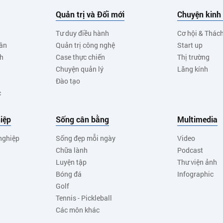
Quản trị và Đổi mới
Chuyện kinh
Tư duy điều hành
Cơ hội & Thác
ân
Quản trị công nghệ
Start up
nh
Case thực chiến
Thị trường
Chuyện quản lý
Lăng kính
Đào tạo
c
iệp
Sống cân bằng
Multimedia
nghiệp
Sống đẹp mỗi ngày
Video
Chữa lành
Podcast
Luyện tập
Thư viện ảnh
Bóng đá
Infographic
Golf
Tennis - Pickleball
Các môn khác