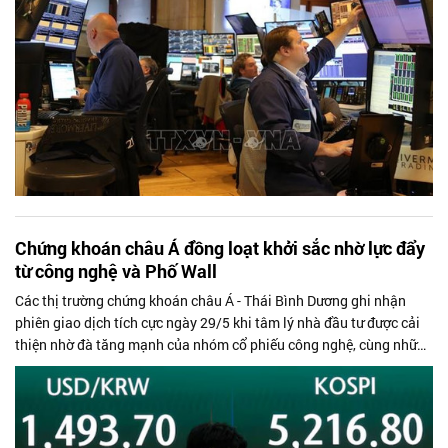
Chứng khoán châu Á đồng loạt khởi sắc nhờ lực đẩy
từ công nghệ và Phố Wall
Các thị trường chứng khoán châu Á - Thái Bình Dương ghi nhận
phiên giao dịch tích cực ngày 29/5 khi tâm lý nhà đầu tư được cải
thiện nhờ đà tăng mạnh của nhóm cổ phiếu công nghệ, cùng những
tín hiệu khả quan từ thị trường Mỹ và triển vọng hạ nhiệt căng
thẳng tại Trung Đông.