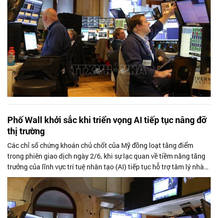
Phố Wall khởi sắc khi triển vọng AI tiếp tục nâng đỡ
thị trường
Các chỉ số chứng khoán chủ chốt của Mỹ đồng loạt tăng điểm
trong phiên giao dịch ngày 2/6, khi sự lạc quan về tiềm năng tăng
trưởng của lĩnh vực trí tuệ nhân tạo (AI) tiếp tục hỗ trợ tâm lý nhà
đầu tư, phần nào làm lu mờ những lo ngại liên quan đến căng
thẳng địa chính trị tại Trung Đông.