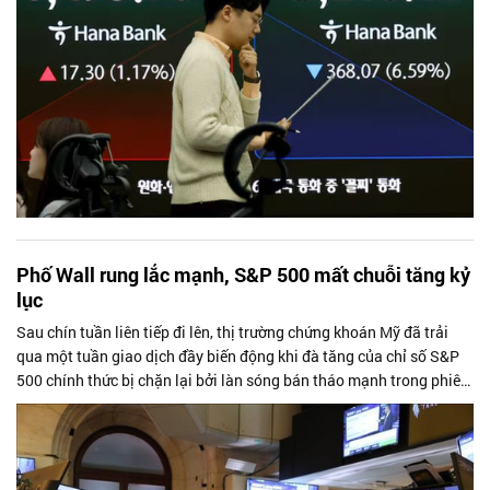
Phố Wall rung lắc mạnh, S&P 500 mất chuỗi tăng kỷ
lục
Sau chín tuần liên tiếp đi lên, thị trường chứng khoán Mỹ đã trải
qua một tuần giao dịch đầy biến động khi đà tăng của chỉ số S&P
500 chính thức bị chặn lại bởi làn sóng bán tháo mạnh trong phiên
cuối tuần. Những lo ngại về lạm phát, triển vọng lãi suất và tăng
trưởng kinh tế toàn cầu đã lấn át sự hưng phấn trước làn sóng đầu
tư vào trí tuệ nhân tạo (AI), khiến tâm lý nhà đầu tư trở nên thận
trọng hơn.