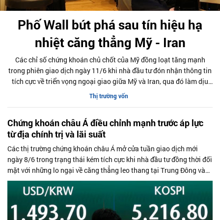
Phố Wall bứt phá sau tín hiệu hạ
nhiệt căng thẳng Mỹ - Iran
Các chỉ số chứng khoán chủ chốt của Mỹ đồng loạt tăng mạnh
trong phiên giao dịch ngày 11/6 khi nhà đầu tư đón nhận thông tin
tích cực về triển vọng ngoại giao giữa Mỹ và Iran, qua đó làm dịu
bớt lo ngại về nguy cơ xung đột tại Trung Đông.
Thị trường vốn
Chứng khoán châu Á điều chỉnh mạnh trước áp lực
từ địa chính trị và lãi suất
Các thị trường chứng khoán châu Á mở cửa tuần giao dịch mới
ngày 8/6 trong trạng thái kém tích cực khi nhà đầu tư đồng thời đối
mặt với những lo ngại về căng thẳng leo thang tại Trung Đông và
triển vọng lãi suất tiếp tục duy trì ở mức cao tại Mỹ.