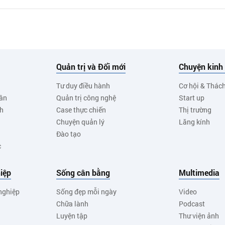
Quản trị và Đổi mới
Chuyện kinh
Tư duy điều hành
Cơ hội & Thác
ân
Quản trị công nghệ
Start up
nh
Case thực chiến
Thị trường
Chuyện quản lý
Lăng kính
Đào tạo
c
iệp
Sống cân bằng
Multimedia
nghiệp
Sống đẹp mỗi ngày
Video
Chữa lành
Podcast
Luyện tập
Thư viện ảnh