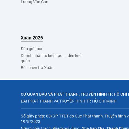
Lương Văn Can
Xuân 2026
Đón gió mới
Doanh nhân từ kiến tạo ... đến kiến
quốc
Bên chén trà Xuân
CƠ QUAN BÁO VÀ PHÁT THANH, TRUYỀN HÌNH TP. HỒ CHÍ
ĐÀI PHÁT THANH VÀ TRUYỀN HÌNH TP. HỒ CHÍ MINH
Số giấy phép: 80/GP-TTĐT do Cục Phát thanh, Truyền hình v
19/5/2023
Người chịu trách nhiệm nội dung:
Nhà báo Thái Thành Chun