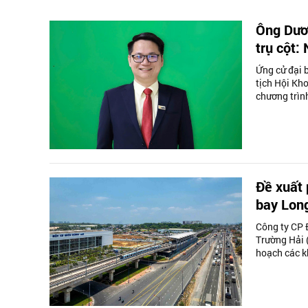
Ông Dươ
trụ cột:
Ứng cử đại 
tịch Hội Kh
chương trình
Đề xuất 
bay Lon
Công ty CP 
Trường Hải 
hoạch các kh