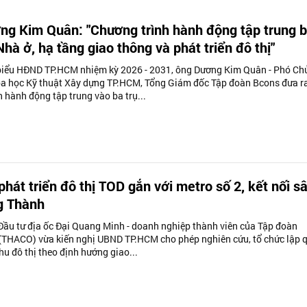
ng Kim Quân: "Chương trình hành động tập trung 
 Nhà ở, hạ tầng giao thông và phát triển đô thị"
biểu HĐND TP.HCM nhiệm kỳ 2026 - 2031, ông Dương Kim Quân - Phó Ch
oa học Kỹ thuật Xây dựng TP.HCM, Tổng Giám đốc Tập đoàn Bcons đưa r
 hành động tập trung vào ba trụ...
phát triển đô thị TOD gắn với metro số 2, kết nối s
g Thành
Đầu tư địa ốc Đại Quang Minh - doanh nghiệp thành viên của Tập đoàn
(THACO) vừa kiến nghị UBND TP.HCM cho phép nghiên cứu, tổ chức lập 
u đô thị theo định hướng giao...