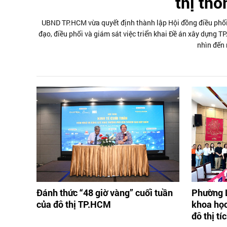
thị th
UBND TP.HCM vừa quyết định thành lập Hội đồng điều phối 
đạo, điều phối và giám sát việc triển khai Đề án xây dựng T
nhìn đến
Đánh thức “48 giờ vàng” cuối tuần
Phường L
của đô thị TP.HCM
khoa học
đô thị tí