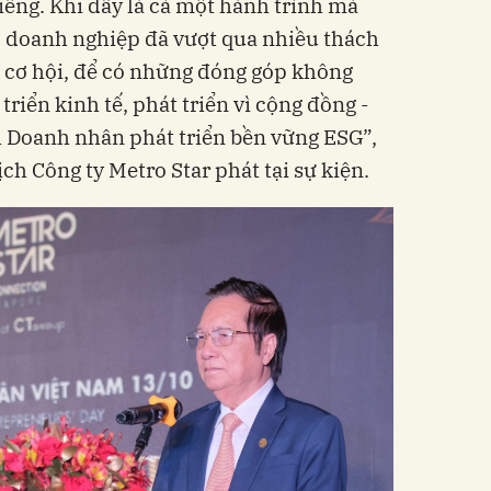
êng. Khi đây là cả một hành trình mà
 doanh nghiệp đã vượt qua nhiều thách
 cơ hội, để có những đóng góp không
triển kinh tế, phát triển vì cộng đồng -
nh Doanh nhân phát triển bền vững ESG”,
h Công ty Metro Star phát tại sự kiện.