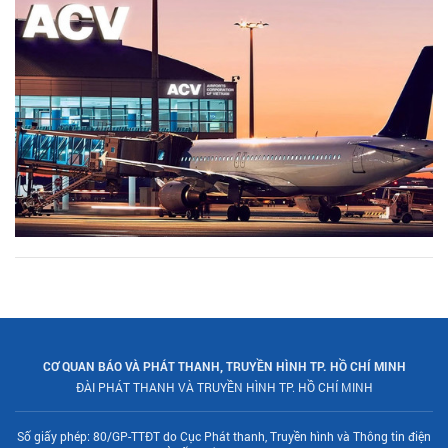
CƠ QUAN BÁO VÀ PHÁT THANH, TRUYỀN HÌNH TP. HỒ CHÍ MINH
ĐÀI PHÁT THANH VÀ TRUYỀN HÌNH TP. HỒ CHÍ MINH
Số giấy phép: 80/GP-TTĐT do Cục Phát thanh, Truyền hình và Thông tin điện