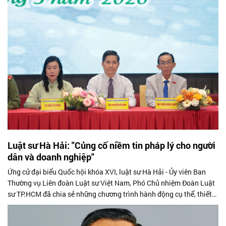
giải pháp cụ thể, xuất phát từ chính “hơi thở” của thực tiễn.
Luật sư Hà Hải: "Củng cố niềm tin pháp lý cho người
dân và doanh nghiệp"
Ứng cử đại biểu Quốc hội khóa XVI, luật sư Hà Hải - Ủy viên Ban
Thường vụ Liên đoàn Luật sư Việt Nam, Phó Chủ nhiệm Đoàn Luật
sư TP.HCM đã chia sẻ những chương trình hành động cụ thể, thiết
thực thông...