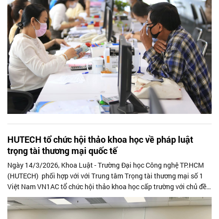
HUTECH tổ chức hội thảo khoa học về pháp luật
trọng tài thương mại quốc tế
Ngày 14/3/2026, Khoa Luật - Trường Đại học Công nghệ TP.HCM
(HUTECH) phối hợp với với Trung tâm Trọng tài thương mại số 1
Việt Nam VN1AC tổ chức hội thảo khoa học cấp trường với chủ đề
“Pháp luật về trọng tài thương mại quốc tế và các cách thức giải
quyết tranh chấp tại Việt Nam”. Sự kiện diễn ra tại cơ sở Thu Duc
Campus, quy tụ nhiều nhà khoa học, giảng viên, luật sư và chuyên