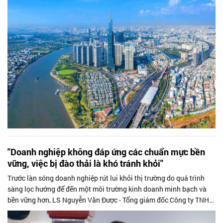
quản lý tài sản công, quản lý người nước ngoài, công tác cán bộ,
mua sắm công, chuyển đổi số và phong trào thi đua xây dựng đời
sống văn hóa.
"Doanh nghiệp không đáp ứng các chuẩn mực bền
vững, việc bị đào thải là khó tránh khỏi"
Trước làn sóng doanh nghiệp rút lui khỏi thị trường do quá trình
sàng lọc hướng để đến một môi trường kinh doanh minh bạch và
bền vững hơn, LS Nguyễn Văn Được - Tổng giám đốc Công ty TNHH
Kế toán và Tư vấn Thuế Trọng Tín đã chia sẻ góc nhìn với Doanh
Nhân Sài Gòn.