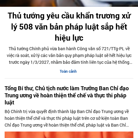
Thủ tướng yêu cầu khẩn trương xử
lý 508 văn bản pháp luật sắp hết
hiệu lực
Thủ tướng Chính phủ vừa ban hành Công văn số 721/TTg-PL về
việc rà soát, xử lý các văn bản quy phạm pháp luật sẽ hết hiệu lực
trước ngày 1/3/2027, nhằm bảo đảm tính liên tục của hệ thống
pháp luật và không để phát sinh khoảng trống pháp lý trong quá
Toàn cảnh
trình điều hành.
Tổng Bí thư, Chủ tịch nước làm Trưởng Ban Chỉ đạo
Trung ương về hoàn thiện thể chế và thực thi pháp
luật
Bộ Chính trị vừa quyết định thành lập Ban Chỉ đạo Trung ương về
hoàn thiện thể chế và thực thi pháp luật trên cơ sở kiện toàn Ban
Chỉ đạo Trung ương về hoàn thiện thể chế, pháp luật và Ban Chỉ
đạo Cải cách tư pháp Trung ương.