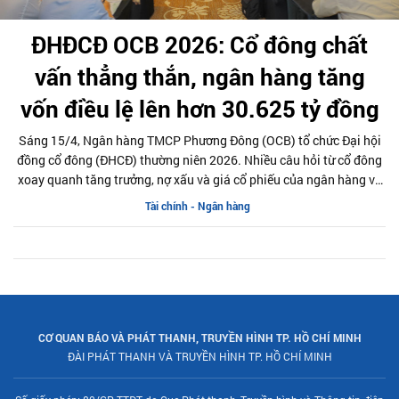
ĐHĐCĐ OCB 2026: Cổ đông chất
vấn thẳng thắn, ngân hàng tăng
vốn điều lệ lên hơn 30.625 tỷ đồng
Sáng 15/4, Ngân hàng TMCP Phương Đông (OCB) tổ chức Đại hội
đồng cổ đông (ĐHCĐ) thường niên 2026. Nhiều câu hỏi từ cổ đông
xoay quanh tăng trưởng, nợ xấu và giá cổ phiếu của ngân hàng và
Ban lãnh đạo OCB cũng chia sẻ định hướng rõ ràng cho giai đoạn
Tài chính - Ngân hàng
phát triển mới.
CƠ QUAN BÁO VÀ PHÁT THANH, TRUYỀN HÌNH TP. HỒ CHÍ MINH
ĐÀI PHÁT THANH VÀ TRUYỀN HÌNH TP. HỒ CHÍ MINH