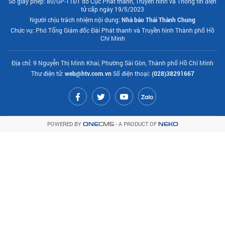
Số giấy phép: 80/GP-TTĐT do Cục Phát thanh, Truyền hình và Thông tin điện
tử cấp ngày 19/5/2023
Người chịu trách nhiệm nội dung:
Nhà báo Thái Thành Chung
Chức vụ: Phó Tổng Giám đốc Đài Phát thanh và Truyền hình Thành phố Hồ
Chí Minh
Địa chỉ: 9 Nguyễn Thị Minh Khai, Phường Sài Gòn, Thành phố Hồ Chí Minh
Thư điện tử:
web@htv.com.vn
Số điện thoại:
(028)38291667
POWERED BY
- A PRODUCT OF
ONE
CMS
NEKO