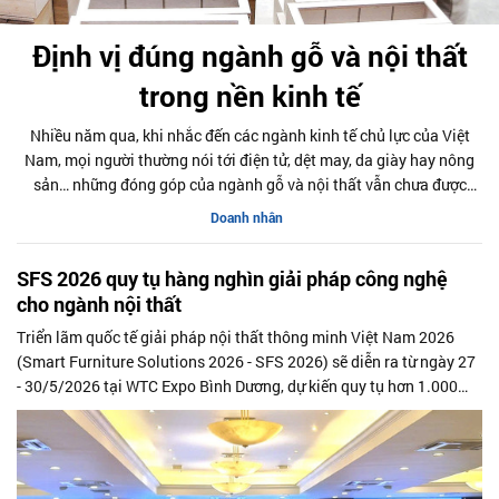
Định vị đúng ngành gỗ và nội thất
trong nền kinh tế
Nhiều năm qua, khi nhắc đến các ngành kinh tế chủ lực của Việt
Nam, mọi người thường nói tới điện tử, dệt may, da giày hay nông
sản… những đóng góp của ngành gỗ và nội thất vẫn chưa được
phản ánh đầy đủ trong cách nhìn nhận và hoạch định chính sách
Doanh nhân
phát triển.
SFS 2026 quy tụ hàng nghìn giải pháp công nghệ
cho ngành nội thất
Triển lãm quốc tế giải pháp nội thất thông minh Việt Nam 2026
(Smart Furniture Solutions 2026 - SFS 2026) sẽ diễn ra từ ngày 27
- 30/5/2026 tại WTC Expo Bình Dương, dự kiến quy tụ hơn 1.000
gian hàng công nghệ cùng khoảng 10.000 lượt khách tham quan
chuyên ngành trong và ngoài nước.