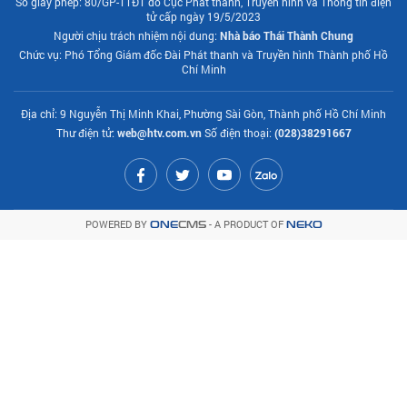
Số giấy phép: 80/GP-TTĐT do Cục Phát thanh, Truyền hình và Thông tin điện
tử cấp ngày 19/5/2023
Người chịu trách nhiệm nội dung:
Nhà báo Thái Thành Chung
Chức vụ: Phó Tổng Giám đốc Đài Phát thanh và Truyền hình Thành phố Hồ
Chí Minh
Địa chỉ: 9 Nguyễn Thị Minh Khai, Phường Sài Gòn, Thành phố Hồ Chí Minh
Thư điện tử:
web@htv.com.vn
Số điện thoại:
(028)38291667
POWERED BY
- A PRODUCT OF
ONE
CMS
NEKO