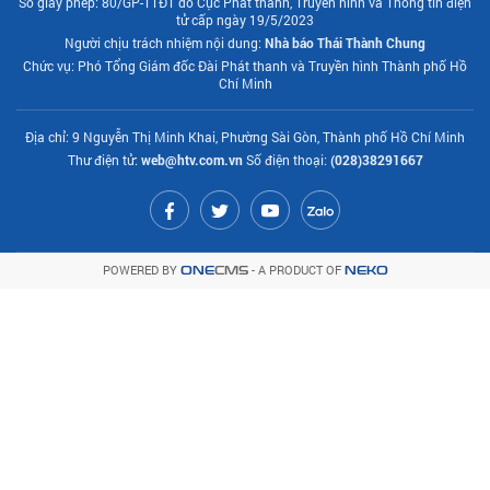
Số giấy phép: 80/GP-TTĐT do Cục Phát thanh, Truyền hình và Thông tin điện
tử cấp ngày 19/5/2023
Người chịu trách nhiệm nội dung:
Nhà báo Thái Thành Chung
Chức vụ: Phó Tổng Giám đốc Đài Phát thanh và Truyền hình Thành phố Hồ
Chí Minh
Địa chỉ: 9 Nguyễn Thị Minh Khai, Phường Sài Gòn, Thành phố Hồ Chí Minh
Thư điện tử:
web@htv.com.vn
Số điện thoại:
(028)38291667
POWERED BY
- A PRODUCT OF
ONE
CMS
NEKO