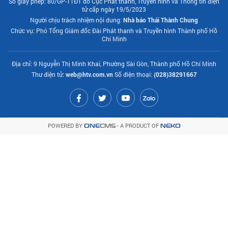
Số giấy phép: 80/GP-TTĐT do Cục Phát thanh, Truyền hình và Thông tin điện
tử cấp ngày 19/5/2023
Người chịu trách nhiệm nội dung:
Nhà báo Thái Thành Chung
Chức vụ: Phó Tổng Giám đốc Đài Phát thanh và Truyền hình Thành phố Hồ
Chí Minh
Địa chỉ: 9 Nguyễn Thị Minh Khai, Phường Sài Gòn, Thành phố Hồ Chí Minh
Thư điện tử:
web@htv.com.vn
Số điện thoại:
(028)38291667
POWERED BY
- A PRODUCT OF
ONE
CMS
NEKO