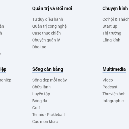
Quản trị và Đổi mới
Chuyện kinh
Tư duy điều hành
Cơ hội & Thác
ân
Quản trị công nghệ
Start up
nh
Case thực chiến
Thị trường
Chuyện quản lý
Lăng kính
Đào tạo
c
iệp
Sống cân bằng
Multimedia
nghiệp
Sống đẹp mỗi ngày
Video
Chữa lành
Podcast
Luyện tập
Thư viện ảnh
Bóng đá
Infographic
Golf
Tennis - Pickleball
Các môn khác