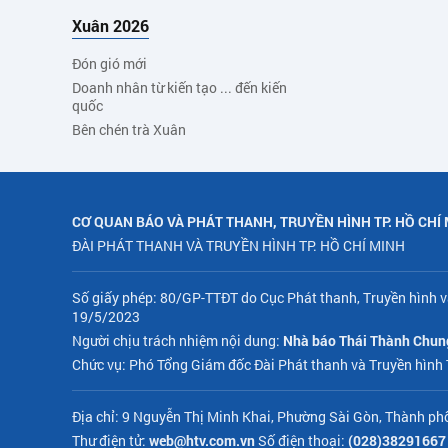
Xuân 2026
Đón gió mới
Doanh nhân từ kiến tạo ... đến kiến
quốc
Bên chén trà Xuân
CƠ QUAN BÁO VÀ PHÁT THANH, TRUYỀN HÌNH TP. HỒ CHÍ
ĐÀI PHÁT THANH VÀ TRUYỀN HÌNH TP. HỒ CHÍ MINH
Số giấy phép: 80/GP-TTĐT do Cục Phát thanh, Truyền hình v
19/5/2023
Người chịu trách nhiệm nội dung:
Nhà báo Thái Thành Chun
Chức vụ: Phó Tổng Giám đốc Đài Phát thanh và Truyền hình
Địa chỉ: 9 Nguyễn Thị Minh Khai, Phường Sài Gòn, Thành ph
Thư điện tử:
web@htv.com.vn
Số điện thoại:
(028)38291667