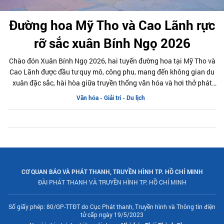
Đường hoa Mỹ Tho và Cao Lãnh rực
rỡ sắc xuân Bính Ngọ 2026
Chào đón Xuân Bính Ngọ 2026, hai tuyến đường hoa tại Mỹ Tho và
Cao Lãnh được đầu tư quy mô, công phu, mang đến không gian du
xuân đặc sắc, hài hòa giữa truyền thống văn hóa và hơi thở phát
triển hiện đại của vùng đất sen hồng.
Văn hóa - Giải trí - Du lịch
CƠ QUAN BÁO VÀ PHÁT THANH, TRUYỀN HÌNH TP. HỒ CHÍ MINH
ĐÀI PHÁT THANH VÀ TRUYỀN HÌNH TP. HỒ CHÍ MINH
Số giấy phép: 80/GP-TTĐT do Cục Phát thanh, Truyền hình và Thông tin điện
tử cấp ngày 19/5/2023