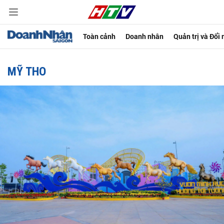
Toàn cảnh
Doanh nhân
Quản trị và Đổi
MỸ THO