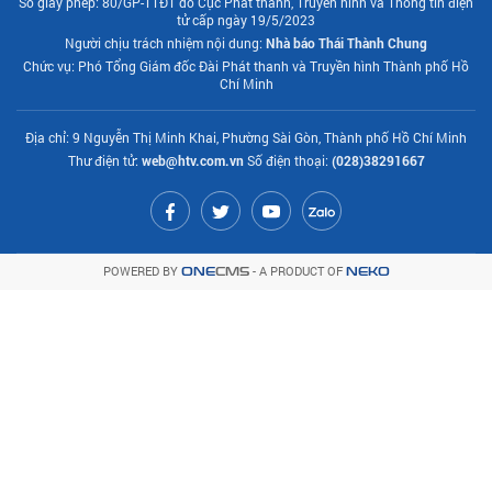
Số giấy phép: 80/GP-TTĐT do Cục Phát thanh, Truyền hình và Thông tin điện
tử cấp ngày 19/5/2023
Người chịu trách nhiệm nội dung:
Nhà báo Thái Thành Chung
Chức vụ: Phó Tổng Giám đốc Đài Phát thanh và Truyền hình Thành phố Hồ
Chí Minh
Địa chỉ: 9 Nguyễn Thị Minh Khai, Phường Sài Gòn, Thành phố Hồ Chí Minh
Thư điện tử:
web@htv.com.vn
Số điện thoại:
(028)38291667
POWERED BY
- A PRODUCT OF
ONE
CMS
NEKO