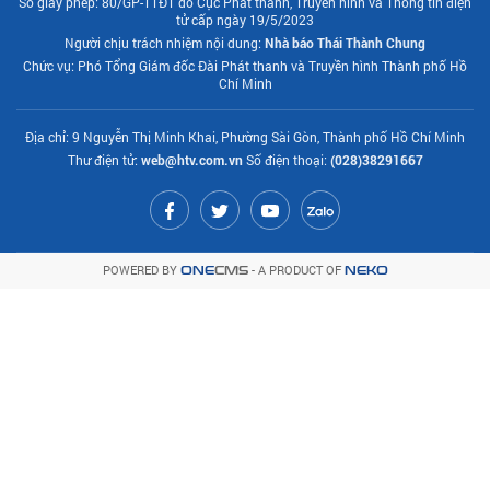
Số giấy phép: 80/GP-TTĐT do Cục Phát thanh, Truyền hình và Thông tin điện
tử cấp ngày 19/5/2023
Người chịu trách nhiệm nội dung:
Nhà báo Thái Thành Chung
Chức vụ: Phó Tổng Giám đốc Đài Phát thanh và Truyền hình Thành phố Hồ
Chí Minh
Địa chỉ: 9 Nguyễn Thị Minh Khai, Phường Sài Gòn, Thành phố Hồ Chí Minh
Thư điện tử:
web@htv.com.vn
Số điện thoại:
(028)38291667
POWERED BY
- A PRODUCT OF
ONE
CMS
NEKO