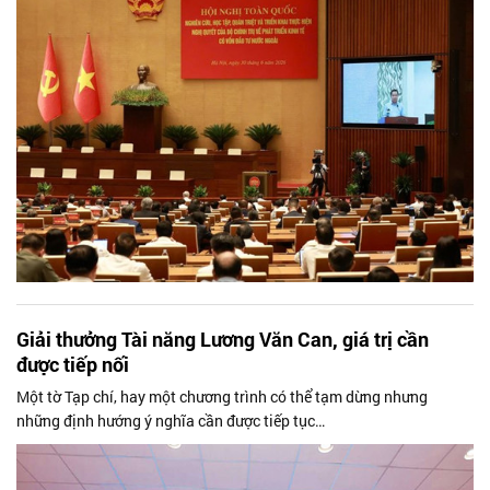
triển khai Trung tâm Tài chính quốc tế, tạo không gian phát triển
mới để thu hút dòng vốn chất lượng cao, thế hệ mới". Tạp chí
Doanh Nhân Sài Gòn trân trọng giới thiệu toàn văn tham luận của
Chủ tịch UBND TP.HCM.
Giải thưởng Tài năng Lương Văn Can, giá trị cần
được tiếp nối
Một tờ Tạp chí, hay một chương trình có thể tạm dừng nhưng
những định hướng ý nghĩa cần được tiếp tục…