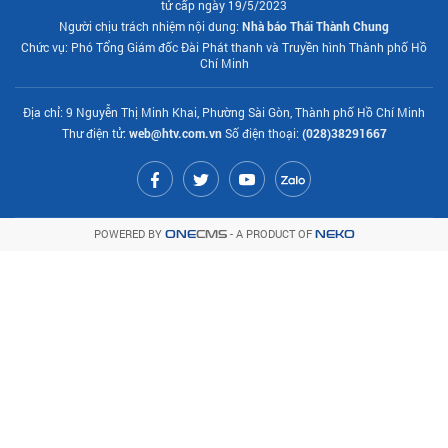
tử cấp ngày 19/5/2023
Người chịu trách nhiệm nội dung:
Nhà báo Thái Thành Chung
Chức vụ: Phó Tổng Giám đốc Đài Phát thanh và Truyền hình Thành phố Hồ
Chí Minh
Địa chỉ: 9 Nguyễn Thị Minh Khai, Phường Sài Gòn, Thành phố Hồ Chí Minh
Thư điện tử:
web@htv.com.vn
Số điện thoại:
(028)38291667
POWERED BY
- A PRODUCT OF
ONE
CMS
NEKO