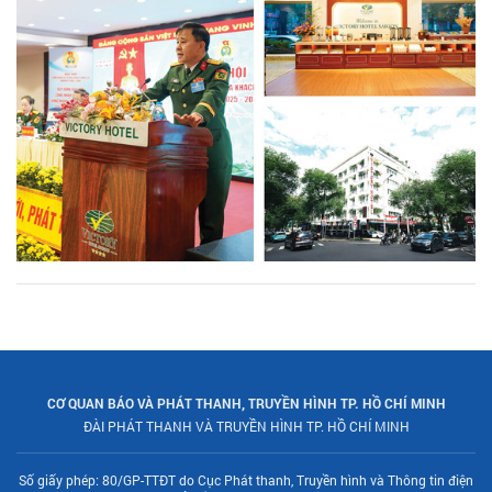
CƠ QUAN BÁO VÀ PHÁT THANH, TRUYỀN HÌNH TP. HỒ CHÍ MINH
ĐÀI PHÁT THANH VÀ TRUYỀN HÌNH TP. HỒ CHÍ MINH
Số giấy phép: 80/GP-TTĐT do Cục Phát thanh, Truyền hình và Thông tin điện