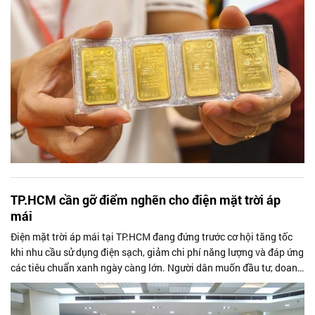
TP.HCM cần gỡ điểm nghẽn cho điện mặt trời áp
mái
Điện mặt trời áp mái tại TP.HCM đang đứng trước cơ hội tăng tốc
khi nhu cầu sử dụng điện sạch, giảm chi phí năng lượng và đáp ứng
các tiêu chuẩn xanh ngày càng lớn. Người dân muốn đầu tư, doanh
nghiệp sẵn sàng tham gia, điều còn thiếu là cơ chế đủ thông
thoáng để khơi thông nguồn lực xã hội.