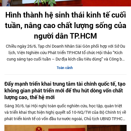
Hình thành hệ sinh thái kinh tế cuối
tuần, nâng cao chất lượng sống của
người dân TP.HCM
Chiều ngày 26/6, Tạp chí Doanh Nhân Sài Gòn phối hợp với Sở Du
lịch, Viện Nghiên cứu Phát triển TP.HCM tổ chức Hội thảo "Kích
cung sáng tạo cuối tuần – Dư địa kích cầu tiêu dùng" và Công bố
Báo cáo năng lực phát triển doanh nghiệp TP.HCM năm 2025. Trân
Toàn cảnh
trọng giới thiệu phát biểu của ông Nguyễn Ngọc Hồi - Phó Giám
đốc Sở Văn hoá - Thể thao TP.HCM tại Hội thảo.
Đẩy mạnh triển khai trung tâm tài chính quốc tế, tạo
không gian phát triển mới để thu hút dòng vốn chất
lượng cao, thế hệ mới
Sáng 30/6, tại Hội nghị toàn quốc nghiên cứu, học tập, quán triệt
và triển khai thực hiện Nghị quyết số 10-NQ/TW của Bộ Chính trị về
phát triển kinh tế có vốn đầu tư nước ngoài, Chủ tịch UBND TP.HCM
Nguyễn Văn Được đã trình bày tham luận với chủ đề "Đẩy mạnh