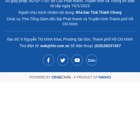
Số giấy phép: 80/GP-TTĐT do Cục Phát thanh, Truyền hình và Thông tin điện
tử cấp ngày 19/5/2023
Người chịu trách nhiệm nội dung:
Nhà báo Thái Thành Chung
Chức vụ: Phó Tổng Giám đốc Đài Phát thanh và Truyền hình Thành phố Hồ
Chí Minh
Địa chỉ: 9 Nguyễn Thị Minh Khai, Phường Sài Gòn, Thành phố Hồ Chí Minh
Thư điện tử:
web@htv.com.vn
Số điện thoại:
(028)38291667
POWERED BY
- A PRODUCT OF
ONE
CMS
NEKO