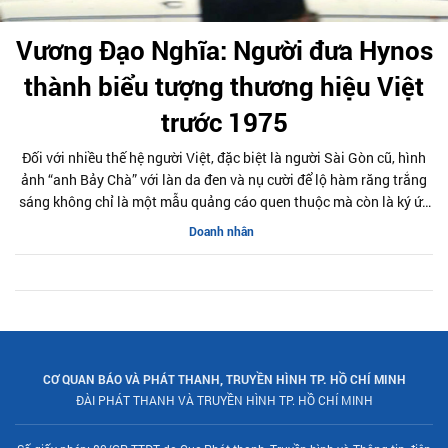
Vương Đạo Nghĩa: Người đưa Hynos
thành biểu tượng thương hiệu Việt
trước 1975
Đối với nhiều thế hệ người Việt, đặc biệt là người Sài Gòn cũ, hình
ảnh “anh Bảy Chà” với làn da đen và nụ cười để lộ hàm răng trắng
sáng không chỉ là một mẫu quảng cáo quen thuộc mà còn là ký ức
của một thời kỳ thương hiệu Việt bắt đầu khẳng định vị thế trên thị
Doanh nhân
trường nội địa.
CƠ QUAN BÁO VÀ PHÁT THANH, TRUYỀN HÌNH TP. HỒ CHÍ MINH
ĐÀI PHÁT THANH VÀ TRUYỀN HÌNH TP. HỒ CHÍ MINH