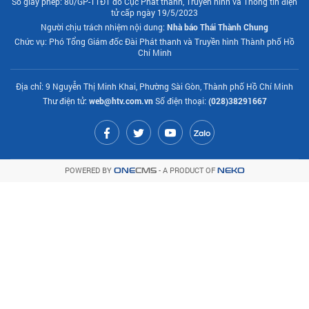
Số giấy phép: 80/GP-TTĐT do Cục Phát thanh, Truyền hình và Thông tin điện
tử cấp ngày 19/5/2023
Người chịu trách nhiệm nội dung:
Nhà báo Thái Thành Chung
Chức vụ: Phó Tổng Giám đốc Đài Phát thanh và Truyền hình Thành phố Hồ
Chí Minh
Địa chỉ: 9 Nguyễn Thị Minh Khai, Phường Sài Gòn, Thành phố Hồ Chí Minh
Thư điện tử:
web@htv.com.vn
Số điện thoại:
(028)38291667
POWERED BY
- A PRODUCT OF
ONE
CMS
NEKO