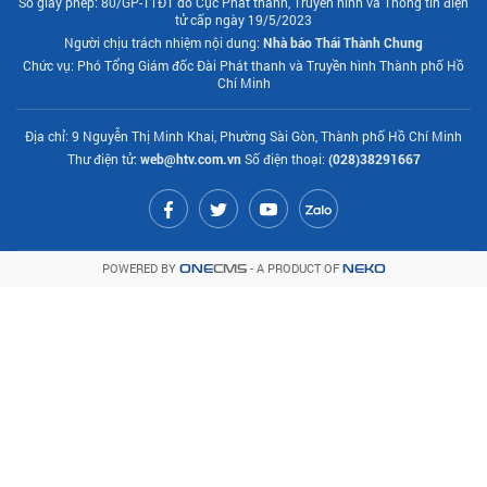
Số giấy phép: 80/GP-TTĐT do Cục Phát thanh, Truyền hình và Thông tin điện
tử cấp ngày 19/5/2023
Người chịu trách nhiệm nội dung:
Nhà báo Thái Thành Chung
Chức vụ: Phó Tổng Giám đốc Đài Phát thanh và Truyền hình Thành phố Hồ
Chí Minh
Địa chỉ: 9 Nguyễn Thị Minh Khai, Phường Sài Gòn, Thành phố Hồ Chí Minh
Thư điện tử:
web@htv.com.vn
Số điện thoại:
(028)38291667
POWERED BY
- A PRODUCT OF
ONE
CMS
NEKO