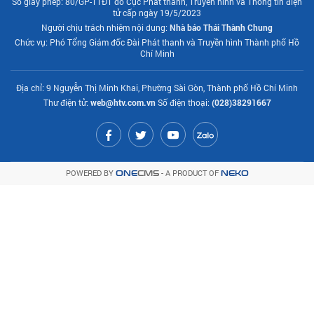
Số giấy phép: 80/GP-TTĐT do Cục Phát thanh, Truyền hình và Thông tin điện
tử cấp ngày 19/5/2023
Người chịu trách nhiệm nội dung:
Nhà báo Thái Thành Chung
Chức vụ: Phó Tổng Giám đốc Đài Phát thanh và Truyền hình Thành phố Hồ
Chí Minh
Địa chỉ: 9 Nguyễn Thị Minh Khai, Phường Sài Gòn, Thành phố Hồ Chí Minh
Thư điện tử:
web@htv.com.vn
Số điện thoại:
(028)38291667
POWERED BY
- A PRODUCT OF
ONE
CMS
NEKO