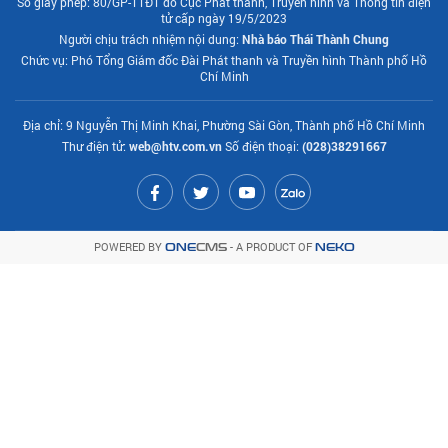
Số giấy phép: 80/GP-TTĐT do Cục Phát thanh, Truyền hình và Thông tin điện
tử cấp ngày 19/5/2023
Người chịu trách nhiệm nội dung:
Nhà báo Thái Thành Chung
Chức vụ: Phó Tổng Giám đốc Đài Phát thanh và Truyền hình Thành phố Hồ
Chí Minh
Địa chỉ: 9 Nguyễn Thị Minh Khai, Phường Sài Gòn, Thành phố Hồ Chí Minh
Thư điện tử:
web@htv.com.vn
Số điện thoại:
(028)38291667
POWERED BY
- A PRODUCT OF
ONE
CMS
NEKO