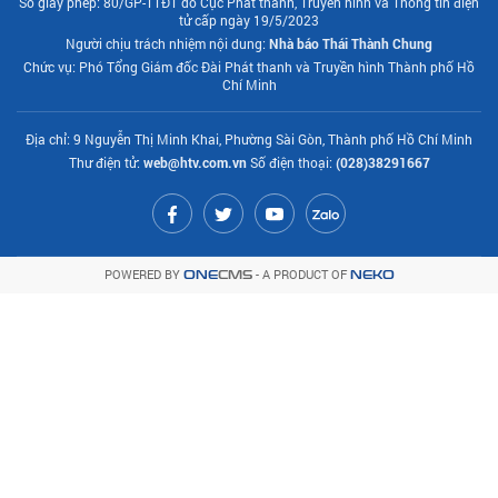
Số giấy phép: 80/GP-TTĐT do Cục Phát thanh, Truyền hình và Thông tin điện
tử cấp ngày 19/5/2023
Người chịu trách nhiệm nội dung:
Nhà báo Thái Thành Chung
Chức vụ: Phó Tổng Giám đốc Đài Phát thanh và Truyền hình Thành phố Hồ
Chí Minh
Địa chỉ: 9 Nguyễn Thị Minh Khai, Phường Sài Gòn, Thành phố Hồ Chí Minh
Thư điện tử:
web@htv.com.vn
Số điện thoại:
(028)38291667
POWERED BY
- A PRODUCT OF
ONE
CMS
NEKO