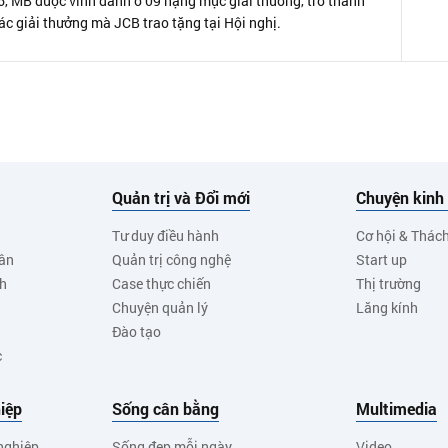
, MB được vinh danh ở 09 hạng mục giải thưởng, trở thành
c giải thưởng mà JCB trao tặng tại Hội nghị.
Quản trị và Đổi mới
Chuyện kinh
Tư duy điều hành
Cơ hội & Thác
ân
Quản trị công nghệ
Start up
nh
Case thực chiến
Thị trường
Chuyện quản lý
Lăng kính
Đào tạo
c
iệp
Sống cân bằng
Multimedia
nghiệp
Sống đẹp mỗi ngày
Video